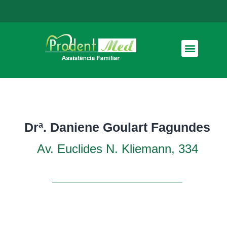
Como funciona
Drª. Daniene Goulart Fagundes
Av. Euclides N. Kliemann, 334