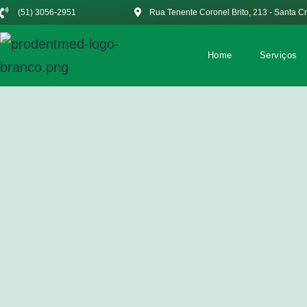
(51) 3056-2951
Rua Tenente Coronel Brito, 213 - Santa C
Home
Serviços